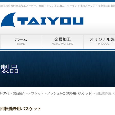
新潟県燕市の金属加工メーカー。金網・メッシュの加工、クーラント液のスラッジ・浮上油の回収装
ホーム
金属加工
オリジナル製
HOME
METAL WORKING
PRODUCT
製品
HOME
>
製品紹介
>
バスケット
>
メッシュかご(洗浄用バスケット)
>
回転洗浄用バ
回転洗浄用バスケット